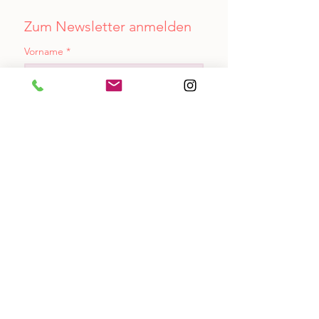
Zum Newsletter anmelden
Vorname
*
Nachname
*
Email
*
Ja, ich möchte den Newsletter 
abonnieren.
Einreichen
praxisfreudvoll@proton.me
+
41 78 236 79 00