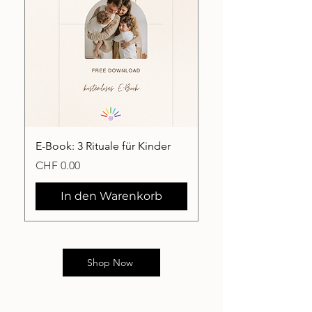
E-Book: 3 Rituale für Kinder
Preis
CHF 0.00
In den Warenkorb
Shop Now